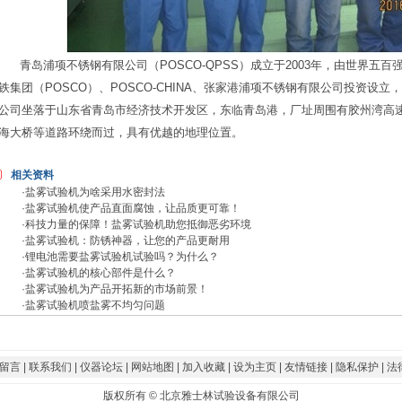
青岛浦项不锈钢有限公司（
POSCO-QPSS
）成立于
2003
年，由世界五百
铁集团（
POSCO
）、
POSCO-CHINA
、张家港浦项不锈钢有限公司投资设立，
公司坐落于山东省青岛市经济技术开发区，东临青岛港，厂址周围有胶州湾高
海大桥等道路环绕而过，具有优越的地理位置。
相关资料
·
盐雾试验机为啥采用水密封法
·
盐雾试验机使产品直面腐蚀，让品质更可靠！
·
科技力量的保障！盐雾试验机助您抵御恶劣环境
·
盐雾试验机：防锈神器，让您的产品更耐用
·
锂电池需要盐雾试验机试验吗？为什么？
·
盐雾试验机的核心部件是什么？
·
盐雾试验机为产品开拓新的市场前景！
·
盐雾试验机喷盐雾不均匀问题
留言
|
联系我们
|
仪器论坛
|
网站地图
|
加入收藏
|
设为主页
|
友情链接
|
隐私保护
|
法
版权所有
©
北京雅士林试验设备有限公司