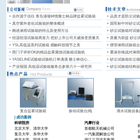
合作源于信任 青岛浦项钟情雅士林品牌盐雾试验箱
品质才是防尘试验
真空紫外老化试验箱的整体概述
国军标中对砂尘试
阐述淋雨试验箱的特点及使用方法
砂尘试验箱对试验
恒温恒湿试验箱再发力 把好上市公司天威保变质量关
质量为前提 砂尘试
YSL高低温系列试验箱 感触科技细节之美
摆管淋雨试验箱企
西门子评价OK的精品盐雾腐蚀试验箱试验机
重谈价格战对淋雨
YASELINE试验箱试验机订单满满 雅士林信心...
砂尘试验箱吹尘循
产业报国 高低温试验箱服务总参第六十一研究所
砂尘试验箱结构设
复合盐雾试验箱
振动试验台|电
滴水试验设备|
| 成功案例
科研院所
汽摩行业
北京大学、清华大学
首都航天机械公司
复旦大学、东华大学
一汽集团解放公司
南京大学、同济大学
浙江三花汽车集团