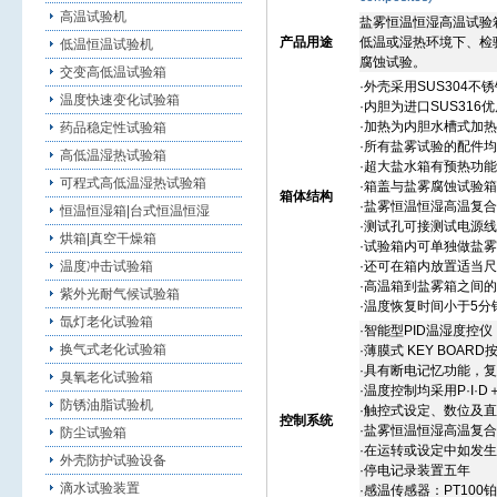
高温试验机
盐雾恒温恒湿高温试验
产品用途
低温或湿热环境下、检
低温恒温试验机
腐蚀试验。
交变高低温试验箱
·外壳采
用
SUS304
温度快速变化试验箱
·内胆为进口SUS316
·加热为内胆水槽式加
药品稳定性试验箱
·所有盐雾试验的配件
高低温湿热试验箱
·超大盐水
箱
有预热功能
可程式高低温湿热试验箱
·箱盖与盐雾腐蚀试验
箱体结构
·盐雾恒温恒湿高温复
恒温恒湿箱|台式恒温恒湿
·测试孔可接测试电源线
烘箱|真空干燥箱
·试验
箱
内可单独做盐雾
温度冲击试验箱
·还可在箱内放置适当
·高温箱到盐雾箱之间的
紫外光耐气候试验箱
·温度恢复时间小于5分
氙灯老化试验箱
·智能型PID温湿度控仪
换气式老化试验箱
·薄膜式 KEY BOARD
·具有断
电
记忆功能，复
臭氧老化试验箱
·温度控制均采用P·I·D
防锈油脂试验机
·触控式设定、数位及
控制系统
·盐雾恒温恒湿高温复
防尘试验箱
·在运转或设定中如发生
外壳防护试验设备
·停电记录装置五年
滴水试验装置
·感温传感器：PT100