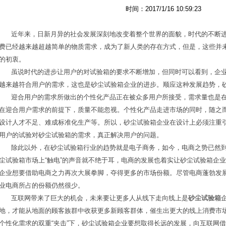
时间：2017/1/16 10:59:23
近年来，日新月异的社会发展深刻地改变着整个世界的面貌，时代的不断进
费已经越来越超越简单的物质需求，成为了新人类的存在方式，但是，这些并
的初衷。
虽说时代的进步让用户的对试验箱的要求不断增加，但同时可以看到，企业
越来越符合用户的需求，这也是砂尘试验箱企业的进步。顺应这种发展趋势，
迎合用户的需求所做出的个性化产品正在被众多用户所接受，需求量也是在
在迎合用户需求的前提下，质量不能忽视。个性化产品走进市场的同时，随之
设计人才不足、难成标准化生产等。所以，砂尘试验箱企业在设计上必须注重
用户的试验对砂尘试验箱的需求，真正解决用户的问题。
除此以外，在砂尘试验箱行业的趋势就是电子商务，如今，电商之势已然到
尘试验箱市场上“触电”的声音就不绝于耳，电商的发展也着实让砂尘试验箱企
企业想要借助电商之力再次大展拳脚，夺得更多的市场份额。尽管电商蓬勃发
业电商所占的份额仍然很少。
互联网带来了巨大的机会，未来要让更多人从线下走向线上是
砂尘试验箱
地，才能从地面的顾客族群中收获更多新顾客群体，催生出更大的线上消费市
个性化需求的双重“夹击”下，砂尘试验箱企业要想取得长远的发展，向互联网